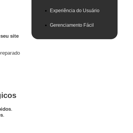
Experiência do Usuário
Gerenciamento Fácil
e
seu site
preparado
gicos
pidos
.
es
.